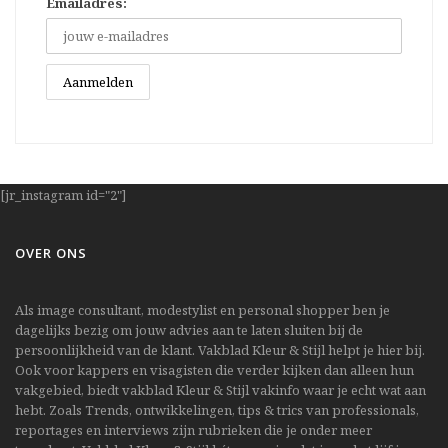
Emailadres:
[jr_instagram id="2"]
OVER ONS
Als image consultant, modestylist en personal shopper ben je
dagelijks bezig om jouw advies aan te laten sluiten bij de
persoonlijkheid van de klant. Vakblad Kleur & Stijl helpt je hier bij.
Ook voor kappers en visagisten die verder kijken dan alleen hun
vakgebied, biedt vakblad Kleur & Stijl vakinfo waar je echt wat aan
hebt. Zoals Trends, ontwikkelingen, tips & trics van professionals,
reportages en interviews zijn rubrieken die je onder meer