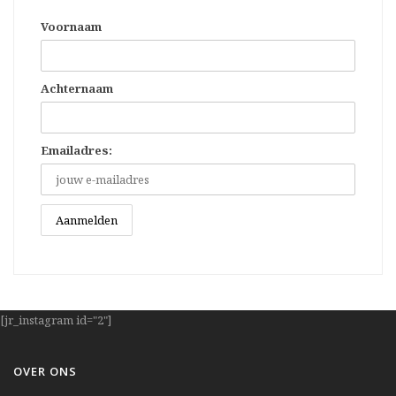
Voornaam
Achternaam
Emailadres:
[jr_instagram id="2"]
OVER ONS