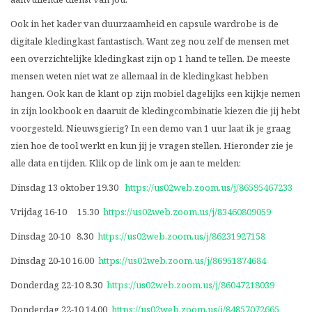
Ook in het kader van duurzaamheid en capsule wardrobe is de
digitale kledingkast fantastisch. Want zeg nou zelf de mensen met
een overzichtelijke kledingkast zijn op 1 hand te tellen. De meeste
mensen weten niet wat ze allemaal in de kledingkast hebben
hangen. Ook kan de klant op zijn mobiel dagelijks een kijkje nemen
in zijn lookbook en daaruit de kledingcombinatie kiezen die jij hebt
voorgesteld. Nieuwsgierig? In een demo van 1 uur laat ik je graag
zien hoe de tool werkt en kun jij je vragen stellen. Hieronder zie je
alle data en tijden. Klik op de link om je aan te melden:
Dinsdag 13 oktober 19.30
https://us02web.zoom.us/j/86595467233
Vrijdag 16-10 15.30
https://us02web.zoom.us/j/83460809059
Dinsdag 20-10 8.30
https://us02web.zoom.us/j/86231927158
Dinsdag 20-10 16.00
https://us02web.zoom.us/j/86951874684
Donderdag 22-10 8.30
https://us02web.zoom.us/j/86047218039
Donderdag 22-10 14.00
https://us02web.zoom.us/j/84857072665