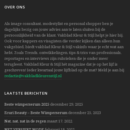
OVER ONS
Als image consultant, modestylist en personal shopper ben je
dagelijks bezig om jouw advies aan te laten sluiten bij de
persoonlijkheid van de klant. Vakblad Kleur & Stijl helpt je hier bij.
Ook voor kappers en visagisten die verder kijken dan alleen hun
vakgebied, biedt vakblad Kleur & Stijl vakinfo waar je echt wat aan
hebt. Zoals Trends, ontwikkelingen, tips & trics van professionals,
reportages en interviews zijn rubrieken die je onder meer
terugleest. Vakblad Kleur & Stijl hét magazine dat je op het lijf is
geschreven! Ieder kwartaal jouw lijfblad op de mat? Meld je aan bij
redactie@vakbladkleurenstijl.nl
LAATSTE BERICHTEN
Beste wimperserum 2025
december 29, 2025
Ecuri Beauty – Beste Wimperserum
december 25, 2023
Nat, nat, nat in de regen
maart 17, 2022
NFT VERSIERT MODE
februari 18, 2022