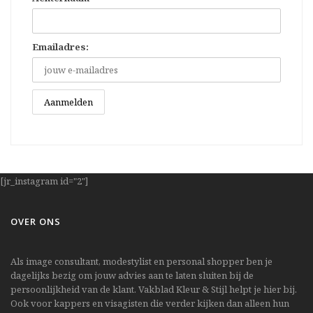
Emailadres:
[jr_instagram id="2"]
OVER ONS
Als image consultant, modestylist en personal shopper ben je
dagelijks bezig om jouw advies aan te laten sluiten bij de
persoonlijkheid van de klant. Vakblad Kleur & Stijl helpt je hier bij.
Ook voor kappers en visagisten die verder kijken dan alleen hun