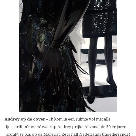
Audrey op de cover –
Ik kom in een ruimte vol met alle
tijdschriften’covers’ waarop Audrey prijkt. Al vanaf de 50-er jaren
pronkt ze o.a. op de Margriet. Ze is half Nederlands (moederszijde)