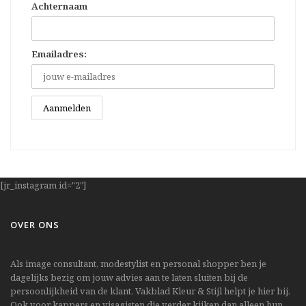
Achternaam
Emailadres:
[jr_instagram id="2"]
OVER ONS
Als image consultant, modestylist en personal shopper ben je
dagelijks bezig om jouw advies aan te laten sluiten bij de
persoonlijkheid van de klant. Vakblad Kleur & Stijl helpt je hier bij.
Ook voor kappers en visagisten die verder kijken dan alleen hun