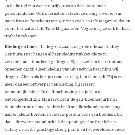
en in die tijd zijn we natuurlijk trots op deze beroemde
persoonlijkheid. Ook internationaal siert ze menig cover en zijn
interviews en fotoshoots terug te zien zoals in Life Magazine, dat nu
voort- bestaat als Life Time Magazine en Vogue mag ze ook tot haar
trofeeën rekenen.
Kleding en films –
In de grote zaal is
dé
grote ode aan Audrey
Hepburn. Hier hangen al haar kledingstukken die ze in
verschillende films heeft gedragen. Zij laat zelfs in haar contract
opnemen dat zij alleen kleding van Givenchy in haar films wil
dragen: “Alleen als ik zijn creaties draag, ben ik mijzelf. Hij is veel
meer dan een ontwerper van kleding, hij creëert
persoonlijkheden.” In de filmclips zie je de jurken die
tentoongesteld zijn. Mijn favoriet is de gele bloemenjurk met
boothals en stro hoed. Audrey heeft smalle schouders, een lange
hals en kleine borsten, het ideale postuur voor een boothals. En
dan… de zwarte avondjurk uit de openingsscène Breakfast at
Tiffany’s, met die prachtige streng parels en het wereldberoemde,