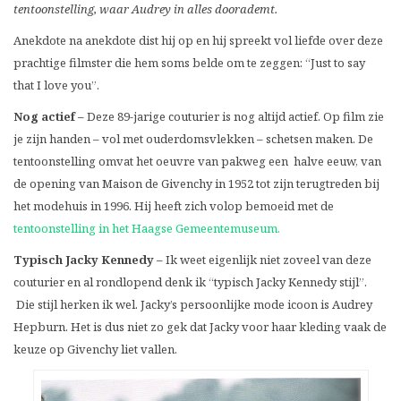
tentoonstelling, waar Audrey in alles doorademt.
Anekdote na anekdote dist hij op en hij spreekt vol liefde over deze
prachtige filmster die hem soms belde om te zeggen: “Just to say
that I love you”.
Nog actief –
Deze 89-jarige couturier is nog altijd actief. Op film zie
je zijn handen – vol met ouderdomsvlekken – schetsen maken. De
tentoonstelling omvat het oeuvre van pakweg een halve eeuw, van
de opening van Maison de Givenchy in 1952 tot zijn terugtreden bij
het modehuis in 1996. Hij heeft zich volop bemoeid met de
tentoonstelling in het Haagse Gemeentemuseum.
Typisch Jacky Kennedy –
Ik weet eigenlijk niet zoveel van deze
couturier en al rondlopend denk ik “typisch Jacky Kennedy stijl”.
Die stijl herken ik wel. Jacky’s persoonlijke mode icoon is Audrey
Hepburn. Het is dus niet zo gek dat Jacky voor haar kleding vaak de
keuze op Givenchy liet vallen.