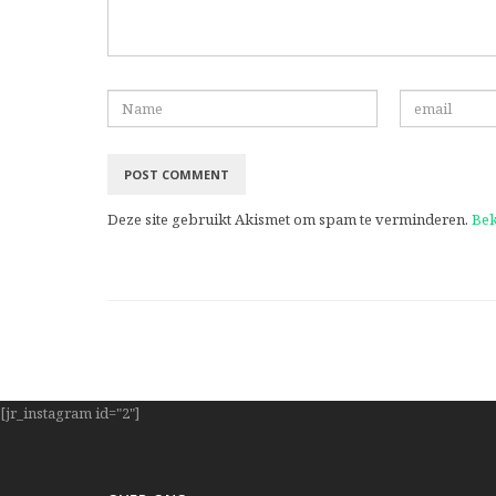
Deze site gebruikt Akismet om spam te verminderen.
Bek
[jr_instagram id="2"]