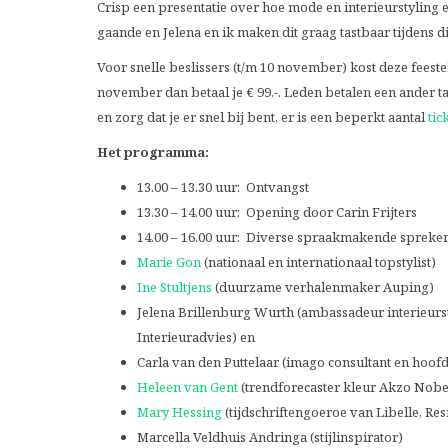
Crisp een presentatie over hoe mode en interieurstyling 
gaande en Jelena en ik maken dit graag tastbaar tijdens di
Voor snelle beslissers (t/m 10 november) kost deze feestel
november dan betaal je € 99,-. Leden betalen een ander t
en zorg dat je er snel bij bent, er is een beperkt aantal
tic
Het programma:
13.00 – 13.30 uur: Ontvangst
13.30 – 14.00 uur: Opening door Carin Frijters
14.00 – 16.00 uur: Diverse spraakmakende spreker
Marie Gon
(nationaal en internationaal topstylist)
Ine Stultjens
(duurzame verhalenmaker Auping)
Jelena Brillenburg Wurth (ambassadeur interieurst
Interieuradvies) en
Carla van den Puttelaar (imago consultant en hoof
Heleen van Gent
(trendforecaster kleur Akzo Nobel
Mary Hessing
(tijdschriftengoeroe van Libelle, R
Marcella Veldhuis Andringa (stijlinspirator)