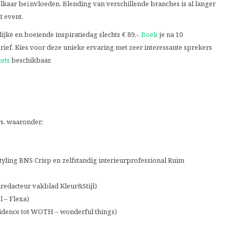
elkaar beïnvloeden. Blending van verschillende branches is al langer
t event.
ijke en boeiende inspiratiedag slechts € 89,-.
Boek
je na 10
arief. Kies voor deze unieke ervaring met zeer interessante sprekers
kets
beschikbaar.
s, waaronder;
yling BNS Crisp en zelfstandig interieurprofessional Ruim
dredacteur vakblad Kleur&Stijl)
 – Flexa)
esidence tot WOTH – wonderful things)