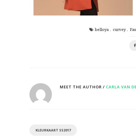
belloya
,
curvey
,
Fa
MEET THE AUTHOR /
CARLA VAN D
KLEURKAART SS2017