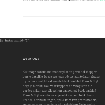
[jr_instagram id="2"]
OVER ONS
Als image consultant, modestylist en personal shopper
ben je dagelijks bezig om jouw advies aan te laten sluiten
bij de persoonlijkheid van de klant. Vakblad Kleur & Stijl
helpt je hier bij. Ook voor kappers en visagisten die
verder kijken dan alleen hun vakgebied, biedt vakblad
Kleur & Stijl vakinfo waar je echt wat aan hebt. Zoals
Trends, ontwikkelingen, tips & trics van professionals,
reportages en interviews zijn rubrieken die je onder