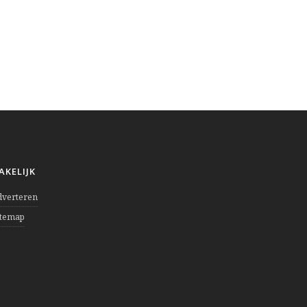
AKELIJK
dverteren
itemap