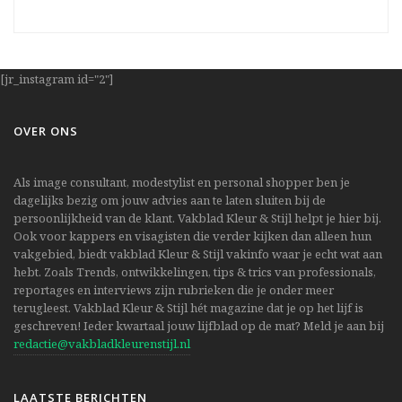
[jr_instagram id="2"]
OVER ONS
Als image consultant, modestylist en personal shopper ben je
dagelijks bezig om jouw advies aan te laten sluiten bij de
persoonlijkheid van de klant. Vakblad Kleur & Stijl helpt je hier bij.
Ook voor kappers en visagisten die verder kijken dan alleen hun
vakgebied, biedt vakblad Kleur & Stijl vakinfo waar je echt wat aan
hebt. Zoals Trends, ontwikkelingen, tips & trics van professionals,
reportages en interviews zijn rubrieken die je onder meer
terugleest. Vakblad Kleur & Stijl hét magazine dat je op het lijf is
geschreven! Ieder kwartaal jouw lijfblad op de mat? Meld je aan bij
redactie@vakbladkleurenstijl.nl
LAATSTE BERICHTEN