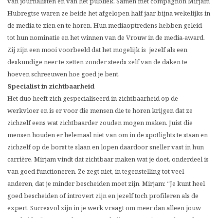
van journalisten en van het publiek. Samen met compagnon Mirjam
Hubregtse waren ze beide het afgelopen half jaar bijna wekelijks in
de media te zien en te horen. Hun mediaoptredens hebben geleid
tot hun nominatie en het winnen van de Vrouw in de media-award.
Zij zijn een mooi voorbeeld dat het mogelijk is jezelf als een
deskundige neer te zetten zonder steeds zelf van de daken te
hoeven schreeuwen hoe goed je bent.
Specialist in zichtbaarheid
Het duo heeft zich gespecialiseerd in zichtbaarheid op de
werkvloer en is er voor die mensen die te horen krijgen dat ze
zichzelf eens wat zichtbaarder zouden mogen maken. Juist die
mensen houden er helemaal niet van om in de spotlights te staan en
zichzelf op de borst te slaan en lopen daardoor sneller vast in hun
carrière. Mirjam vindt dat zichtbaar maken wat je doet, onderdeel is
van goed functioneren. Ze zegt niet, in tegenstelling tot veel
anderen, dat je minder bescheiden moet zijn. Mirjam: “Je kunt heel
goed bescheiden of introvert zijn en jezelf toch profileren als de
expert. Succesvol zijn in je werk vraagt om meer dan alleen jouw