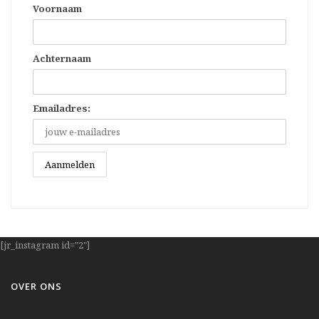
Voornaam
Achternaam
Emailadres:
[jr_instagram id="2"]
OVER ONS