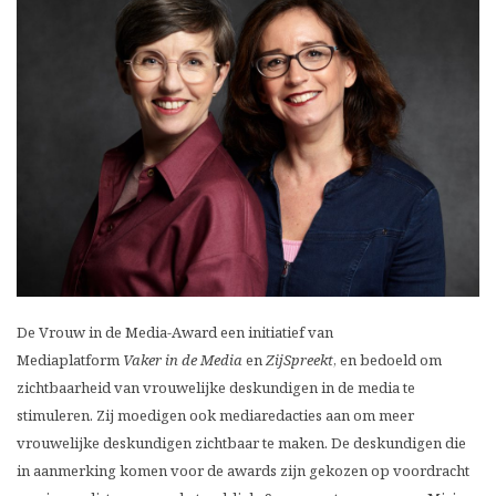
De Vrouw in de Media-Award een initiatief van
Mediaplatform
Vaker in de Media
en
ZijSpreekt
, en bedoeld om
zichtbaarheid van vrouwelijke deskundigen in de media te
stimuleren. Zij moedigen ook mediaredacties aan om meer
vrouwelijke deskundigen zichtbaar te maken. De deskundigen die
in aanmerking komen voor de awards zijn gekozen op voordracht