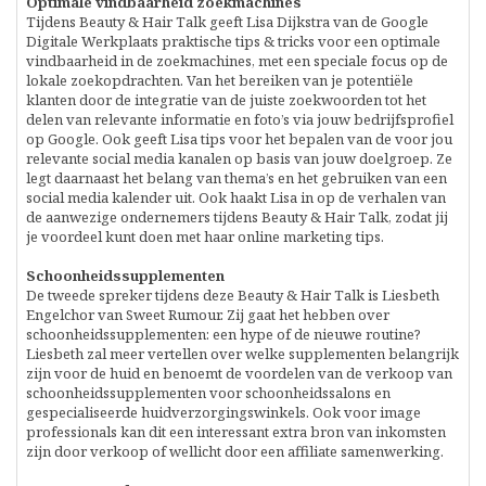
Optimale vindbaarheid zoekmachines
Tijdens Beauty & Hair Talk geeft Lisa Dijkstra van de Google
Digitale Werkplaats praktische tips & tricks voor een optimale
vindbaarheid in de zoekmachines, met een speciale focus op de
lokale zoekopdrachten. Van het bereiken van je potentiële
klanten door de integratie van de juiste zoekwoorden tot het
delen van relevante informatie en foto’s via jouw bedrijfsprofiel
op Google. Ook geeft Lisa tips voor het bepalen van de voor jou
relevante social media kanalen op basis van jouw doelgroep. Ze
legt daarnaast het belang van thema’s en het gebruiken van een
social media kalender uit. Ook haakt Lisa in op de verhalen van
de aanwezige ondernemers tijdens Beauty & Hair Talk, zodat jij
je voordeel kunt doen met haar online marketing tips.
Schoonheidssupplementen
De tweede spreker tijdens deze Beauty & Hair Talk is Liesbeth
Engelchor van Sweet Rumour. Zij gaat het hebben over
schoonheidssupplementen: een hype of de nieuwe routine?
Liesbeth zal meer vertellen over welke supplementen belangrijk
zijn voor de huid en benoemt de voordelen van de verkoop van
schoonheidssupplementen voor schoonheidssalons en
gespecialiseerde huidverzorgingswinkels. Ook voor image
professionals kan dit een interessant extra bron van inkomsten
zijn door verkoop of wellicht door een affiliate samenwerking.