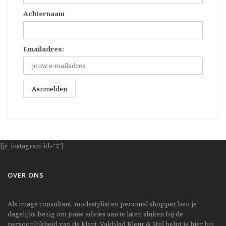
Achternaam
Emailadres:
[jr_instagram id="2"]
OVER ONS
Als image consultant, modestylist en personal shopper ben je
dagelijks bezig om jouw advies aan te laten sluiten bij de
persoonlijkheid van de klant. Vakblad Kleur & Stijl helpt je hier bij.