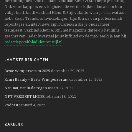
persoonlijkheid van de klant. Vakblad Kleur & Stijl helpt je hier bij.
Ook voor kappers en visagisten die verder kijken dan alleen hun
vakgebied, biedt vakblad Kleur & Stijl vakinfo waar je echt wat aan
hebt. Zoals Trends, ontwikkelingen, tips & trics van professionals,
reportages en interviews zijn rubrieken die je onder meer
terugleest. Vakblad Kleur & Stijl hét magazine dat je op het lijf is
geschreven! Ieder kwartaal jouw lijfblad op de mat? Meld je aan bij
redactie@vakbladkleurenstijl.nl
LAATSTE BERICHTEN
Beste wimperserum 2025
december 29, 2025
Ecuri Beauty – Beste Wimperserum
december 25, 2023
Nat, nat, nat in de regen
maart 17, 2022
NFT VERSIERT MODE
februari 18, 2022
Podcast
januari 4, 2022
ZAKELIJK