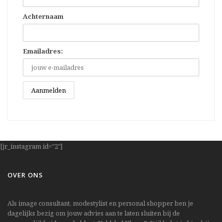
Achternaam
Emailadres:
[jr_instagram id="2"]
OVER ONS
Als image consultant, modestylist en personal shopper ben je
dagelijks bezig om jouw advies aan te laten sluiten bij de