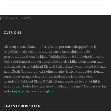
[jr_instagram id="2"]
OVER ONS
Als image consultant, modestylist en personal shopper ben je
dagelijks bezig om jouw advies aan te laten sluiten bij de
persoonlijkheid van de klant. Vakblad Kleur & Stijl helpt je hier bij.
Ook voor kappers en visagisten die verder kijken dan alleen hun
vakgebied, biedt vakblad Kleur & Stijl vakinfo waar je echt wat aan
hebt. Zoals Trends, ontwikkelingen, tips & trics van professionals,
reportages en interviews zijn rubrieken die je onder meer
terugleest. Vakblad Kleur & Stijl hét magazine dat je op het lijf is
geschreven! Ieder kwartaal jouw lijfblad op de mat? Meld je aan bij
redactie@vakbladkleurenstijl.nl
LAATSTE BERICHTEN