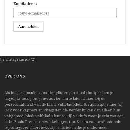
Emailadres:
[jr_instagram id="2"]
OVER ONS
Als image consultant, modestylist en personal shopper ben je
dagelijks bezig om jouw advies aan te laten sluiten bij de
persoonlijkheid van de klant. Vakblad Kleur & Stijl helpt je hier bij.
Ook voor kappers en visagisten die verder kijken dan alleen hun
vakgebied, biedt vakblad Kleur & Stijl vakinfo waar je echt wat aan
hebt. Zoals Trends, ontwikkelingen, tips & trics van professionals,
reportages en interviews zijn rubrieken die je onder meer