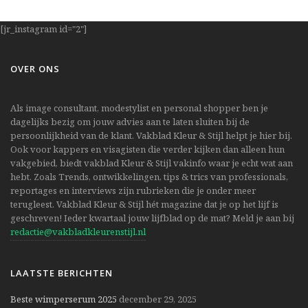
[jr_instagram id="2"]
OVER ONS
Als image consultant, modestylist en personal shopper ben je
dagelijks bezig om jouw advies aan te laten sluiten bij de
persoonlijkheid van de klant. Vakblad Kleur & Stijl helpt je hier bij.
Ook voor kappers en visagisten die verder kijken dan alleen hun
vakgebied, biedt vakblad Kleur & Stijl vakinfo waar je echt wat aan
hebt. Zoals Trends, ontwikkelingen, tips & trics van professionals,
reportages en interviews zijn rubrieken die je onder meer
terugleest. Vakblad Kleur & Stijl hét magazine dat je op het lijf is
geschreven! Ieder kwartaal jouw lijfblad op de mat? Meld je aan bij
redactie@vakbladkleurenstijl.nl
LAATSTE BERICHTEN
Beste wimperserum 2025
december 29, 2025