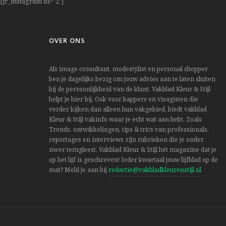
[jr_instagram id="2"]
OVER ONS
Als image consultant, modestylist en personal shopper
ben je dagelijks bezig om jouw advies aan te laten sluiten
bij de persoonlijkheid van de klant. Vakblad Kleur & Stijl
helpt je hier bij. Ook voor kappers en visagisten die
verder kijken dan alleen hun vakgebied, biedt vakblad
Kleur & Stijl vakinfo waar je echt wat aan hebt. Zoals
Trends, ontwikkelingen, tips & trics van professionals,
reportages en interviews zijn rubrieken die je onder
meer terugleest. Vakblad Kleur & Stijl hét magazine dat je
op het lijf is geschreven! Ieder kwartaal jouw lijfblad op de
mat? Meld je aan bij
redactie@vakbladkleurenstijl.nl