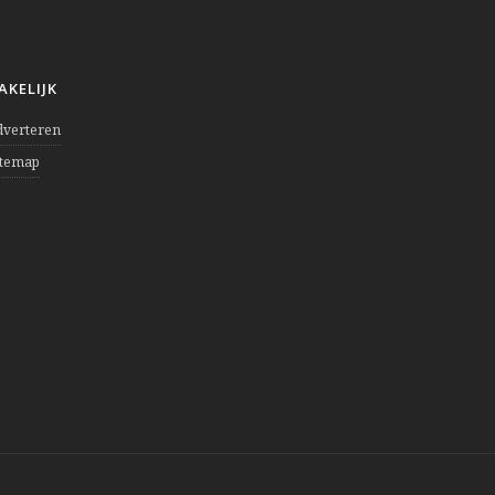
AKELIJK
dverteren
itemap