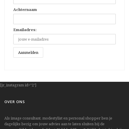
Achternaam
Emailadres:
[jr_instagram id="2"]
OVER ONS
Als image consultant, modestylist en personal shopper ben je
dagelijks bezig om jouw advies aan te laten sluiten bij de