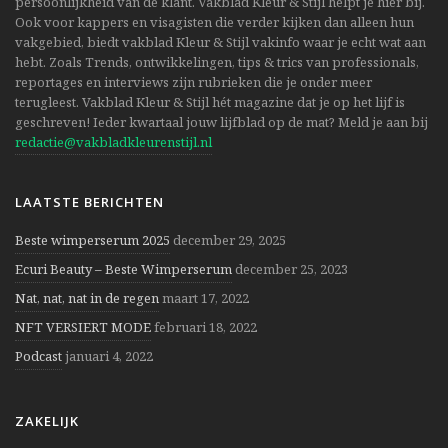
persoonlijkheid van de klant. Vakblad Kleur & Stijl helpt je hier bij.
Ook voor kappers en visagisten die verder kijken dan alleen hun
vakgebied, biedt vakblad Kleur & Stijl vakinfo waar je echt wat aan
hebt. Zoals Trends, ontwikkelingen, tips & trics van professionals,
reportages en interviews zijn rubrieken die je onder meer
terugleest. Vakblad Kleur & Stijl hét magazine dat je op het lijf is
geschreven! Ieder kwartaal jouw lijfblad op de mat? Meld je aan bij
redactie@vakbladkleurenstijl.nl
LAATSTE BERICHTEN
Beste wimperserum 2025
december 29, 2025
Ecuri Beauty – Beste Wimperserum
december 25, 2023
Nat, nat, nat in de regen
maart 17, 2022
NFT VERSIERT MODE
februari 18, 2022
Podcast
januari 4, 2022
ZAKELIJK