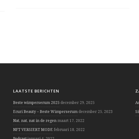
LAATSTE BERICHTEN
Z
Beste wimperserum 2025
december 29, 2025
A
Ecuri Beauty – Beste Wimperserum
december 25, 2023
S
Nat, nat, nat in de regen
maart 17, 2022
NFT VERSIERT MODE
februari 18, 2022
Podcast
januari 4, 2022