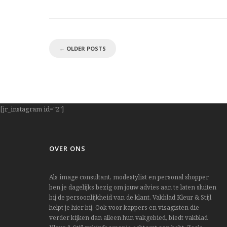
←
OLDER POSTS
[jr_instagram id="2"]
OVER ONS
Als image consultant, modestylist en personal shopper
ben je dagelijks bezig om jouw advies aan te laten sluiten
bij de persoonlijkheid van de klant. Vakblad Kleur & Stijl
helpt je hier bij. Ook voor kappers en visagisten die
verder kijken dan alleen hun vakgebied, biedt vakblad