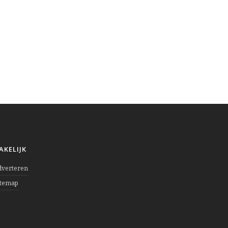
AKELIJK
dverteren
itemap