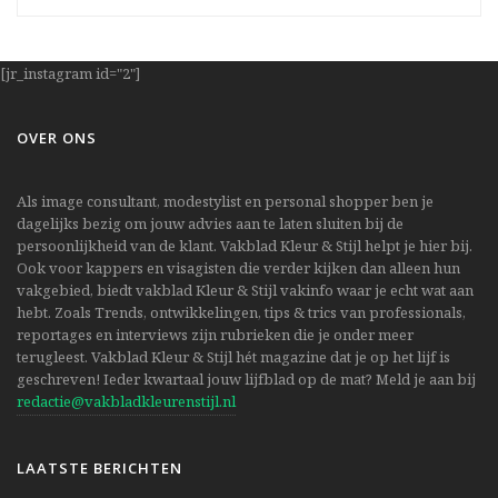
[jr_instagram id="2"]
OVER ONS
Als image consultant, modestylist en personal shopper ben je
dagelijks bezig om jouw advies aan te laten sluiten bij de
persoonlijkheid van de klant. Vakblad Kleur & Stijl helpt je hier bij.
Ook voor kappers en visagisten die verder kijken dan alleen hun
vakgebied, biedt vakblad Kleur & Stijl vakinfo waar je echt wat aan
hebt. Zoals Trends, ontwikkelingen, tips & trics van professionals,
reportages en interviews zijn rubrieken die je onder meer
terugleest. Vakblad Kleur & Stijl hét magazine dat je op het lijf is
geschreven! Ieder kwartaal jouw lijfblad op de mat? Meld je aan bij
redactie@vakbladkleurenstijl.nl
LAATSTE BERICHTEN