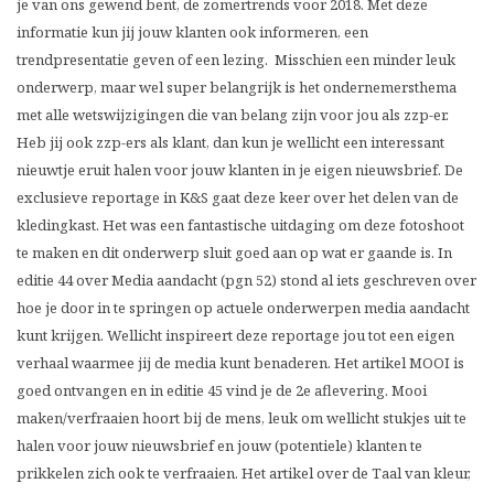
je van ons gewend bent, de zomertrends voor 2018. Met deze
informatie kun jij jouw klanten ook informeren, een
trendpresentatie geven of een lezing. Misschien een minder leuk
onderwerp, maar wel super belangrijk is het ondernemersthema
met alle wetswijzigingen die van belang zijn voor jou als zzp-er.
Heb jij ook zzp-ers als klant, dan kun je wellicht een interessant
nieuwtje eruit halen voor jouw klanten in je eigen nieuwsbrief. De
exclusieve reportage in K&S gaat deze keer over het delen van de
kledingkast. Het was een fantastische uitdaging om deze fotoshoot
te maken en dit onderwerp sluit goed aan op wat er gaande is. In
editie 44 over Media aandacht (pgn 52) stond al iets geschreven over
hoe je door in te springen op actuele onderwerpen media aandacht
kunt krijgen. Wellicht inspireert deze reportage jou tot een eigen
verhaal waarmee jij de media kunt benaderen. Het artikel MOOI is
goed ontvangen en in editie 45 vind je de 2e aflevering. Mooi
maken/verfraaien hoort bij de mens, leuk om wellicht stukjes uit te
halen voor jouw nieuwsbrief en jouw (potentiele) klanten te
prikkelen zich ook te verfraaien. Het artikel over de Taal van kleur,