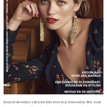
Rond 20 december valt jouw K&S weer in je brievenbus. Met, zoals