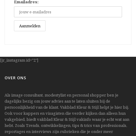
Emailadres:
[jr_instagram id="2"]
OVER ONS
Als image consultant, modestylist en personal shopper ben je
dagelijks bezig om jouw advies aan te laten sluiten bij de
persoonlijkheid van de klant. Vakblad Kleur & Stijl helpt je hier bij.
Ook voor kappers en visagisten die verder kijken dan alleen hun
vakgebied, biedt vakblad Kleur & Stijl vakinfo waar je echt wat aan
hebt. Zoals Trends, ontwikkelingen, tips & trics van professionals,
reportages en interviews zijn rubrieken die je onder meer