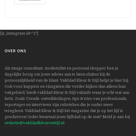
[jr_instagram id="2"]
OVER ONS
Als image consultant, modestylist en personal shopper ben je
dagelijks bezig om jouw advies aan te laten sluiten bij de
persoonlijkheid van de klant. Vakblad Kleur & Stijl helpt je hier bij.
Ook voor kappers en visagisten die verder kijken dan alleen hun
vakgebied, biedt vakblad Kleur & Stijl vakinfo waar je echt wat aan
hebt. Zoals Trends, ontwikkelingen, tips & trics van professionals,
reportages en interviews zijn rubrieken die je onder meer
terugleest. Vakblad Kleur & Stijl hét magazine dat je op het lijf is
geschreven! Ieder kwartaal jouw lijfblad op de mat? Meld je aan bij
redactie@vakbladkleurenstijl.nl