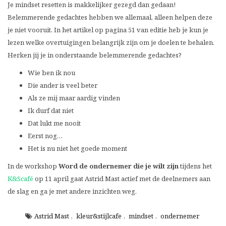
Je mindset resetten is makkelijker gezegd dan gedaan!
Belemmerende gedachtes hebben we allemaal, alleen helpen deze
je niet vooruit. In het artikel op pagina 51 van editie heb je kun je
lezen welke overtuigingen belangrijk zijn om je doelen te behalen.
Herken jij je in onderstaande belemmerende gedachtes?
Wie ben ik nou
Die ander is veel beter
Als ze mij maar aardig vinden
Ik durf dat niet
Dat lukt me nooit
Eerst nog…
Het is nu niet het goede moment
In de workshop
Word de ondernemer die je wilt zijn
tijdens het
K&Scafé
op 11 april gaat Astrid Mast actief met de deelnemers aan
de slag en ga je met andere inzichten weg.
Astrid Mast
,
kleur&stijlcafe
,
mindset
,
ondernemer