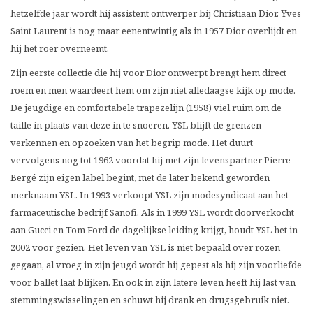
hetzelfde jaar wordt hij assistent ontwerper bij Christiaan Dior. Yves
Saint Laurent is nog maar eenentwintig als in 1957 Dior overlijdt en
hij het roer overneemt.
Zijn eerste collectie die hij voor Dior ontwerpt brengt hem direct
roem en men waardeert hem om zijn niet alledaagse kijk op mode.
De jeugdige en comfortabele trapezelijn (1958) viel ruim om de
taille in plaats van deze in te snoeren. YSL blijft de grenzen
verkennen en opzoeken van het begrip mode. Het duurt
vervolgens nog tot 1962 voordat hij met zijn levenspartner Pierre
Bergé zijn eigen label begint, met de later bekend geworden
merknaam YSL. In 1993 verkoopt YSL zijn modesyndicaat aan het
farmaceutische bedrijf Sanofi. Als in 1999 YSL wordt doorverkocht
aan Gucci en Tom Ford de dagelijkse leiding krijgt, houdt YSL het in
2002 voor gezien. Het leven van YSL is niet bepaald over rozen
gegaan, al vroeg in zijn jeugd wordt hij gepest als hij zijn voorliefde
voor ballet laat blijken. En ook in zijn latere leven heeft hij last van
stemmingswisselingen en schuwt hij drank en drugsgebruik niet.