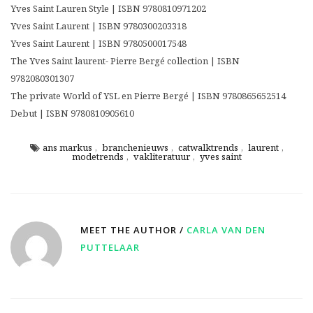
Yves Saint Lauren Style | ISBN 9780810971202
Yves Saint Laurent | ISBN 9780300203318
Yves Saint Laurent | ISBN 9780500017548
The Yves Saint laurent- Pierre Bergé collection | ISBN
9782080301307
The private World of YSL en Pierre Bergé | ISBN 9780865652514
Debut | ISBN 9780810905610
ans markus
,
branchenieuws
,
catwalktrends
,
laurent
,
modetrends
,
vakliteratuur
,
yves saint
MEET THE AUTHOR /
CARLA VAN DEN
PUTTELAAR