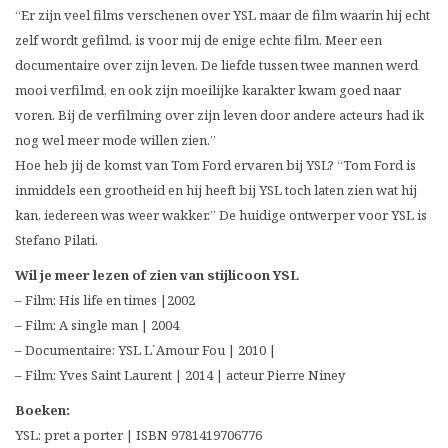
“Er zijn veel films verschenen over YSL maar de film waarin hij echt
zelf wordt gefilmd, is voor mij de enige echte film. Meer een
documentaire over zijn leven. De liefde tussen twee mannen werd
mooi verfilmd, en ook zijn moeilijke karakter kwam goed naar
voren. Bij de verfilming over zijn leven door andere acteurs had ik
nog wel meer mode willen zien.”
Hoe heb jij de komst van Tom Ford ervaren bij YSL? “Tom Ford is
inmiddels een grootheid en hij heeft bij YSL toch laten zien wat hij
kan, iedereen was weer wakker.” De huidige ontwerper voor YSL is
Stefano Pilati.
Wil je meer lezen of zien van stijlicoon YSL
– Film: His life en times |2002
– Film: A single man | 2004
– Documentaire: YSL L´Amour Fou | 2010 |
– Film: Yves Saint Laurent | 2014 | acteur Pierre Niney
Boeken:
YSL: pret a porter | ISBN 9781419706776