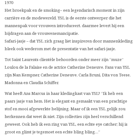
1970
Het broekpak en de smoking– een legendarisch moment in zijn
carrière en de modewereld. YSL is de eerste ontwerper die het
mannenpak voor vrouwen introduceert. daarmee levert hij een
bijdragen aan de vrouwenemancipatie.
Safari-jasje – dat YSL zich graag liet inspireren door mannenkleding
bleek ook wederom met de presentatie van het safari-jasje.
Tot Saint Laurents clientèle behoorden onder meer zijn “muze”
Loulou de la Falaise en de actrice Catherine Deneuve. Fans van YSL
zijn Nan Kempner, Catherine Deneuve, Carla Bruni, Dita von Teese,
Madonna en Claudia Schiffer.
Wat heeft Ans Marcus in haar kledingkast van YSL? “Ik heb een
paars jasje van hem. Het is elegant en gemaakt van een prachtige
stof en mooi afgewerkte belijning. Maar of ik een YSL gelijk zou
herkennen dat weet ik niet. Zijn collecties zijn heel verschillend
geweest. Ook heb ik een ring van YSL, een echte eye catcher; hij is
groot en glimt je tegemoet een echte bling bling…”