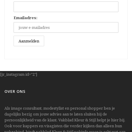
Emailadres:
[jr_instagram id="2"]
OVER ONS
Als image consultant, modestylist en personal shopper ben je
dagelijks bezig om jouw advies aan te laten sluiten bij de
persoonlijkheid van de klant. Vakblad Kleur & Stijl helpt je hier bij.
Ook voor kappers en visagisten die verder kijken dan alleen hun
vakgebied, biedt vakblad Kleur & Stijl vakinfo waar je echt wat aan