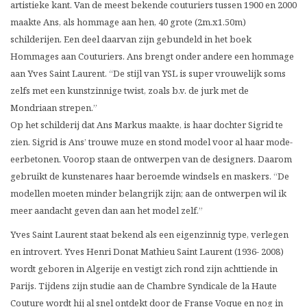
artistieke kant. Van de meest bekende couturiers tussen 1900 en 2000
maakte Ans, als hommage aan hen, 40 grote (2m.x1.50m)
schilderijen. Een deel daarvan zijn gebundeld in het boek
Hommages aan Couturiers. Ans brengt onder andere een hommage
aan Yves Saint Laurent. “De stijl van YSL is super vrouwelijk soms
zelfs met een kunstzinnige twist, zoals b.v. de jurk met de
Mondriaan strepen.”
Op het schilderij dat Ans Markus maakte, is haar dochter Sigrid te
zien. Sigrid is Ans’ trouwe muze en stond model voor al haar mode-
eerbetonen. Voorop staan de ontwerpen van de designers. Daarom
gebruikt de kunstenares haar beroemde windsels en maskers. “De
modellen moeten minder belangrijk zijn; aan de ontwerpen wil ik
meer aandacht geven dan aan het model zelf.”
Yves Saint Laurent staat bekend als een eigenzinnig type, verlegen
en introvert. Yves Henri Donat Mathieu Saint Laurent (1936- 2008)
wordt geboren in Algerije en vestigt zich rond zijn achttiende in
Parijs. Tijdens zijn studie aan de Chambre Syndicale de la Haute
Couture wordt hij al snel ontdekt door de Franse Voque en nog in