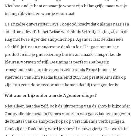
Niet hoe oud je bent en waar je woont zijn belangrijk, maar wat je
belangrijk vindt en waar je voor staat.
De Engelse ontwerpster Faye Toogood bracht dat onlangs naar een
totaal ‘next level’. In het Britse warenhuis Selfridges ging zij aan de
slag met twee Agender shop-in-shops. Agender laat de klassieke
scheidslijn tussen man/vrouw-denken los. Het gaat om unisex
producten die je puur kiest op basis van smaak, aansprekende
kleuren, vormen of stijl. De timing is perfect! Het begrip
transgender staat op de agenda zeker sinds Bruce Jenner, de
stiefvader van Kim Kardashian, eind 2015 het preutse Amerika op
zijn kop zette door ervoor uit te komen dat hij transgender is.
Wat was er bijzonder aan de Agender shops?
Niet alleen het idee zelf, ook de uitvoering van de shop is bijzonder.
Onopvallende metalen frames voorzien van gaasvlakken omgeven
de ruimtes van de shop-in-shops op verschillende verdiepingen.
Dankzij de afbakening word je vanzelf nieuwsgierig. Dat wordt in