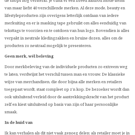
de shops nog versterkt: je vindt er een breed aanbod mode-items
van maar liefst 40 verschillende merken. Al deze mode, beauty en
lifestyleproducten zijn overigens letterlijk ontdaan van iedere
merkuiting en er is masking tape gebruikt om alles eenduidig van
teksttags te voorzien en te ontdoen van hun logo. Bovendien is alles
verpakt in neutrale kledingzakken en bruine dozen, alles om de
producten zo neutraal mogelijk te presenteren.
Geen merk, wél beleving
Door merkbeleving van de individuele producten zo extreem weg
te laten, verdwijnt het verschil tussen man en vrouw. De klassieke
wijze van merchandisen, die door bijna alle merken en retailers
toegepast wordt, staat compleet op z’n kop. De bezoeker wordt dan
ook uitsluitend verleid door de aantrekkingskracht van het product
zelf en kiest uitsluitend op basis van zijn of haar persoonlijke
smaak.
In de huid van
Ik kan verhalen als dit niet vaak genoeg delen: als retailer moet je in