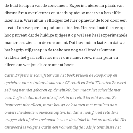
de huid kruipen van de consument. Experimenteren in plaats van
discussiëren over keuzes en steeds opnieuw meer van hetzelfde
laten zien. Warenhuis Selfridges zet hier opnieuw de toon door een
creatief ontwerper een podium te bieden. Het resultaat: theater op
hoog niveau dat de huidige tijdgeest op wel een heel experimentele
manier laat zien aan de consument. Dat bovendien laat zien dat we
het begrip stijlgroep in de toekomst nog veel breder kunnen
trekken: het gaat zelfs niet meer om man/vrouw, maar puur en
alleen om wat jou als consument boeit.
Carin Frijters is schrijfster van het boek Prikkel de Koopknop en
oprichter van retailadviesbureau CF retail en RetailTheater. Ze werd
zelf nog net niet geboren op de winkelvloer, maar het scheelde niet
veel. Logisch dus dat ze al zelf ook in de retail terecht kwam. Ze
inspireert niet alleen, maar bouwt ook samen met retailers aan
onderscheidende winkelconcepten. En dat is nodig, veel retailers
vragen zich af of er toekomst is voor de winkel in het straatbeeld. Het
antwoord is volgens Carin een volmondig ‘ja’. Als je tenminste het