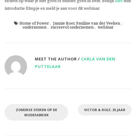
richten op waar je niet goed of minder goed in bent. Bekijk
hier
hun
introductie filmpje en meld je aan voor dit webinar.
Home of Power
,
Jannie Boer. Pauline van der Veeken
,
ondernemen
,
succesvol ondernemen
,
webinar
MEET THE AUTHOR /
CARLA VAN DEN
PUTTELAAR
ZOMERSE SFEREN OP DE
VICTOR & ROLF, 25 JAAR
MODEFABRIEK