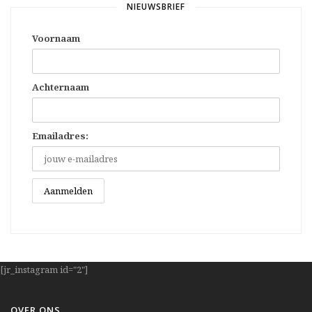
NIEUWSBRIEF
Voornaam
Achternaam
Emailadres:
[jr_instagram id="2"]
OVER ONS