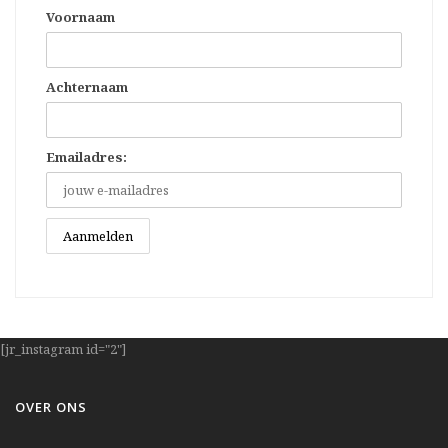
Voornaam
Achternaam
Emailadres:
[jr_instagram id="2"]
OVER ONS